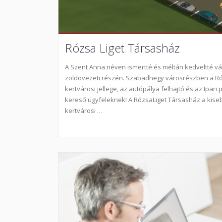
Rózsa Liget Társasház
A Szent Anna néven ismertté és méltán kedveltté 
zöldövezeti részén. Szabadhegy városrészben a Ró
kertvárosi jellege, az autópálya felhajtó és az Ipari
kereső ügyfeleknek! A RózsaLiget Társasház a kiseb
kertvárosi …