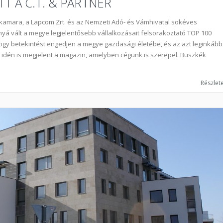
T A C.T. & PARTNER
amara, a Lapcom Zrt. és az Nemzeti Adó- és Vámhivatal sokéves
vált a megye legjelentősebb vállalkozásait felsorakoztató TOP 100
hogy betekintést engedjen a megye gazdasági életébe, és az azt leginkább
z idén is megjelent a magazin, amelyben cégünk is szerepel. Büszkék
Részlete