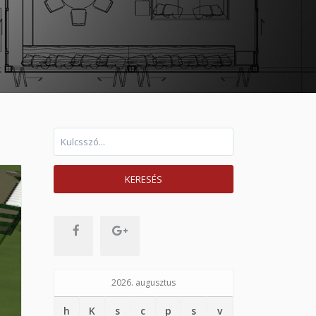
KERESÉS
2026. augusztus
h
K
s
c
p
s
v