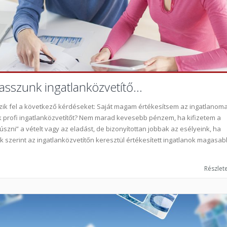
sszunk ingatlanközvetítő...
szik fel a következő kérdéseket: Saját magam értékesítsem az ingatlanoma
k profi ingatlanközvetítőt? Nem marad kevesebb pénzem, ha kifizetem a
szni” a vételt vagy az eladást, de bizonyítottan jobbak az esélyeink, ha
ák szerint az ingatlanközvetítőn keresztül értékesített ingatlanok magasab
Részlete