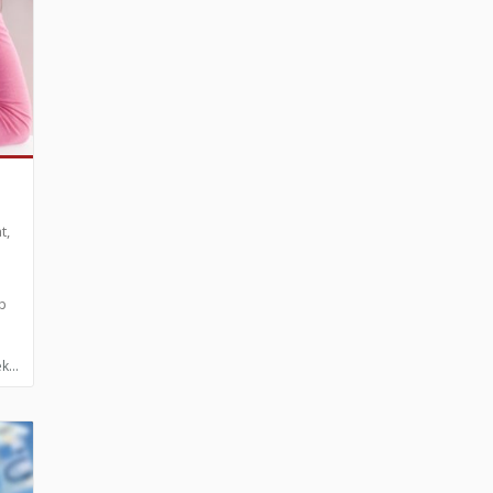
t,
b
k...