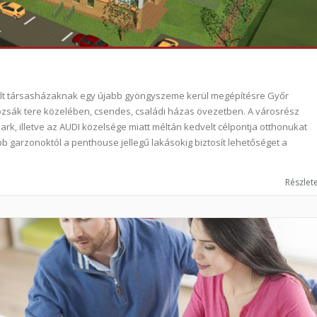
vált társasházaknak egy újabb gyöngyszeme kerül megépítésre Győr
zsák tere közelében, csendes, családi házas övezetben. A városrész
 park, illetve az AUDI közelsége miatt méltán kedvelt célpontja otthonukat
b garzonoktól a penthouse jellegű lakásokig biztosít lehetőséget a
Részlete