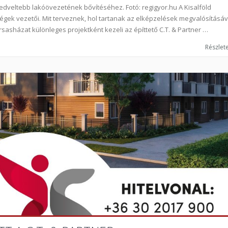
kedveltebb lakóövezetének bővítéséhez. Fotó: regigyor.hu A Kisalföld
égek vezetői. Mit terveznek, hol tartanak az elképzelések megvalósításáv
rsasházat különleges projektként kezeli az építtető C.T. & Partner …
Részlete