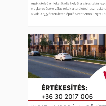
egyik utolsó emléke átadja helyét a város talán leg
megkeresésére válaszoltak a területet hasznosító c
A volt Olajgyár területén épülő Szent Anna Sziget Tá