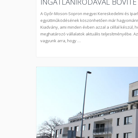
INGATLANIRODÁVAL BŐVÍTET
A Győr-Moson-Sopron megyei Kereskedelmi és Ipark
együttműködésének köszönhetően már hagyománnyá 
Kiadvány, ami minden évben azzal a céllal készül, 
meghatározó vállalatok aktuális teljesítményébe. A
vagyunk arra, hogy …