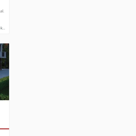
al.
k...