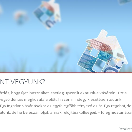
ANT VEGYÜNK?
dés, hogy újat, használtat, esetleg újszerűt akarunk-e vásárolni. Ezt a
végső döntés meghozatala előtt, hiszen mindegyik esetében tudunk
Egy ingatlan vásárlásakor az egyik legfőbb tényező az ár. Egy régebbi, de
tunk, de ha beleszámoljuk annak felújítási költségeit, – főleg mostanába
Részlete