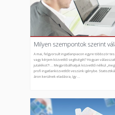
Milyen szempontok szerint vála
A mai, felgyorsult ingatlanpiacon egyre többször te
vagy kérjem közvetítő segítségét? Hogyan válassza
jutalékot?! … Megpróbálhatjuk közvetítő nélkül „megú
profi ingatlanközvetítőt veszünk igénybe. Statisztik
áron kerülnek eladásra, így …