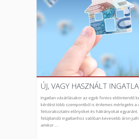
ÚJ, VAGY HASZNÁLT INGATL
Ingatlan vásárlásakor az egyik fontos eldöntendő kér
kérdést több szempontból is érdemes mérlegelni a 
felsorakoztatni előnyöket és hátrányokat egyaránt. 
felújítandó ingatlanhoz valóban kevesebb áron jutha
amikor …