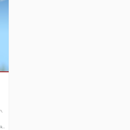
n,
k...