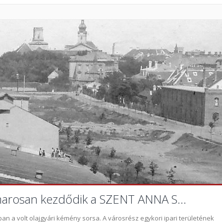
osan kezdődik a SZENT ANNA S...
an a volt olajgyári kémény sorsa. A városrész egykori ipari területének