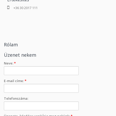
+36 30 2017 111
Rólam
Üzenet nekem
Neve:
*
E-mail címe:
*
Telefonszáma:
Üzenete, kérdése van? Írja meg nekünk:
*