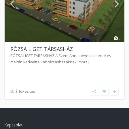
5
RÓZSA LIGET TÁRSASHÁZ
RÓZSA LIGET TÁRSASHÁZ A Szent Anna néven ismertté és
méltán kedveltté vált társasházaknak
[more]
Értékesítés
Kapcsolat