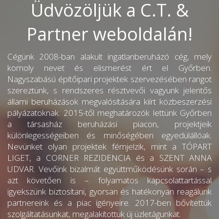
Üdvözöljük a C.T. &
Partner weboldalán!
Cégünk 2008-ban alakult ingatlanberuházó cég, mely
komoly nevet és elismerést ért el Győrben.
Nagyszabású építőipari projektek szervezésében rangot
szereztünk, s rendszeres résztvevői vagyunk jelentős
állami beruházások megvalósítására kiírt közbeszerzési
pályázatoknak. 2015-től meghatározók lettünk Győrben
a társasház beruházási piacon, projektjeik
különlegességeiben és minőségében egyedülállóak.
Nevünket olyan projektek fémjelzik, mint a TÓPART
LIGET, a CORNER REZIDENCIA és a SZENT ANNA
UDVAR. Vevőink bizalmát együttműködésünk során – s
azt követően is – folyamatos kapcsolattartással
igyekszünk biztosítani, gyorsan és hatékonyan reagálunk
partnereink és a piac igényeire. 2017-ben bővítettük
szolgáltatásunkat, megalakítottuk új üzletágunkat.